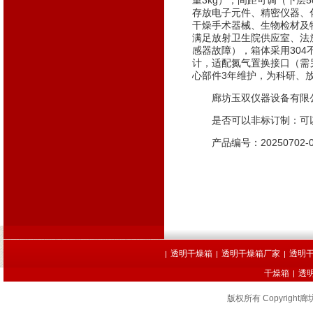
重3kg），间距可调（下层
存放电子元件、精密仪器、
干燥手术器械、生物检材及
满足放射卫生院供应室、法
感器故障），箱体采用30
计，适配氮气置换接口（需
心部件3年维护，为科研、
廊坊玉双仪器设备有限公
是否可以非标订制：可以
产品编号：20250702-0
透明干燥箱
透明干燥箱厂家
透明
|
|
|
干燥箱
透
|
版权所有 Copyrig