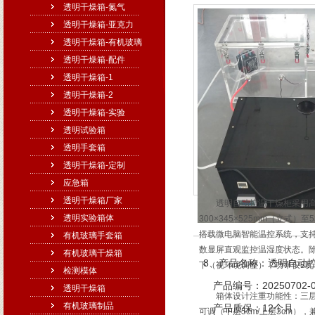
透明干燥箱-氮气
透明干燥箱-亚克力
透明干燥箱-有机玻璃
透明干燥箱-配件
透明干燥箱-1
透明干燥箱-2
透明干燥箱-实验
透明试验箱
透明手套箱
透明干燥箱-定制
应急箱
透明干燥箱厂家
透明自动控温干燥柜采用高强
透明实验箱体
300×345×525mm（立式
搭载微电脑智能温控系统，支持0
有机玻璃手套箱
数显屏直观监控温湿度状态。
有机玻璃干燥箱
8、产品名称：透明自动
下（视环境调整），功率仅3瓦
检测模体
产品编号：20250702-0
透明干燥箱
箱体设计注重功能性：三层钢化
有机玻璃制品
产品质保：12个月
可调（下层5cm/上层3cm