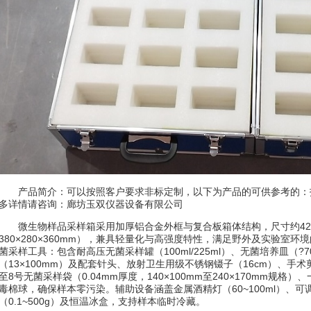
产品简介：可以按照客户要求非标定制，以下为产品的可供参考的：
多详情请咨询：廊坊玉双仪器设备有限公司
微生物样品采样箱采用加厚铝合金外框与复合板箱体结构，尺寸约420×2
380×280×360mm），兼具轻量化与高强度特性，满足野外及实验室
菌采样工具：包含耐高压无菌采样罐（100ml/225ml）、无菌培养皿（
（13×100mm）及配套针头、放射卫生用级不锈钢镊子（16cm）、手
至8号无菌采样袋（0.04mm厚度，140×100mm至240×170mm规
毒棉球，确保样本零污染。辅助设备涵盖金属酒精灯（60~100ml）、可调
（0.1~500g）及恒温冰盒，支持样本临时冷藏。