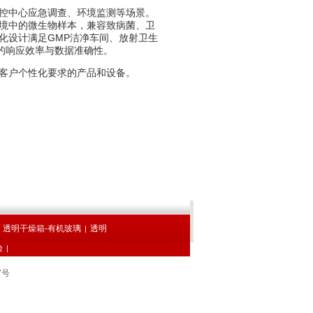
控中心应急调查、环境监测等场景。
境中的微生物样本，兼容致病菌、卫
化设计满足GMP洁净车间、放射卫生
的响应效率与数据准确性。
客户个性化要求的产品和设备。
透明干燥箱-有机玻璃
透明
|
|
验
|
7号