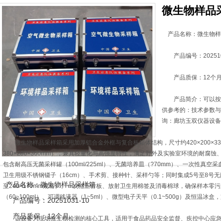
微生物样品
产品名称：微生物样
产品编号：2025103
产品质保：12个
产品简介：可以按照
供参考的：技术参数与
询：廊坊玉双仪器设备
微生物样品采样箱采用加厚铝合金外框与复合板箱体结构，尺寸约420×200×33
380×280×360mm），兼具轻量化与高强度特性，满足野外及实验室环境的耐腐
包含耐高压无菌采样罐（100ml/225ml）、无菌培养皿（?70mm）、一次性真空采
卫生用级不锈钢镊子（16cm）、手术剪、接种针、采样勺等；同时集成5号至8号无菌采样
产品名称：微生物样品采样箱
至240×170mm规格）、一次性压舌板、放射卫生用棉签及消毒棉球，确保样本零
（60~100ml）、可调移液器（1~5ml）、微型电子天平（0.1~500g）及恒温冰
产品编号：20251031-10
产品质保：12个月
该设备为现场微生物检测的核心工具，适用于食品药品安全监督、疾控中心应急