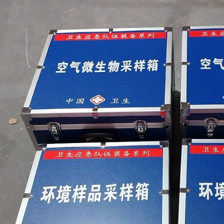
样流程，可高效采集食品表面、水质、空气及放射卫生疗环境中的微生物样本，兼
菌群）的快速筛查与实验室培养需求。其一体化设计满足GMP洁净车间、放射卫生院
测，大幅提升突发公共卫生事件的响应效率与数据准确性。
廊坊玉双仪器设备有限公司，竭诚为您服务，我司可以非标订制符合客户个性化
是否可以非标订制：可以按照客户要求非标定制：微生物样品采样箱
产品编号：20251031-10