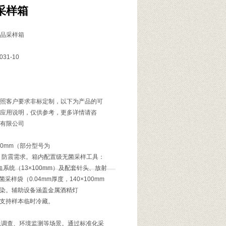
采样箱
品采样箱
1-10
月
客户要求非标定制，以下为产品的可
应用说明，仅供参考，更多详情请咨
有限公司
0mm（部分型号为
蚀、防震需求。箱内配置级无菌采样工具：
血系统（13×100mm）及配套针头、放射
袋（0.04mm厚度，140×100mm
污染。辅助设备涵盖金属酒精灯
盒，支持样本临时冷藏。
调查、环境监测等场景。通过标准化采