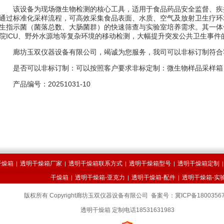
该设备为现场微生物检测的核心工具，适用于食品药品安全监督、疾
通过标准化采样流程，可高效采集食品表面、水质、空气及放射卫生疗环
生指示菌（菌落总数、大肠菌群）的快速筛查与实验室培养需求。其一体
院ICU、野外水源地等复杂环境的移动检测，大幅提升突发公共卫生事件
廊坊玉双仪器设备有限公司，竭诚为您服务，我司可以非标订制符合
是否可以非标订制：可以按照客户要求非标定制：微生物样品采样箱
产品编号：20251031-10
干燥箱
透明干燥箱厂家
透明干燥箱联系方式
透明干燥箱型号
透明干燥箱定制
|
|
|
|
干燥箱
透明干燥箱-亚克力
透明干燥箱-配件
透明干燥箱-实
|
|
|
版权所有 Copyright廊坊玉双仪器设备有限公司
备案号：
冀ICP备1800356
透明干燥箱 定制电话18531631983