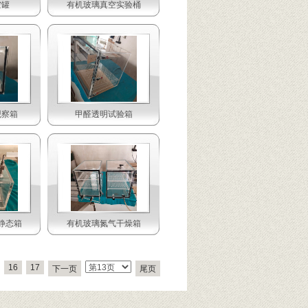
空罐
有机玻璃真空实验桶
观察箱
甲醛透明试验箱
静态箱
有机玻璃氮气干燥箱
16
17
下一页
尾页