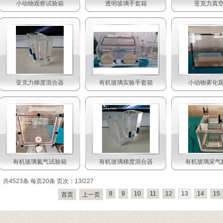
小动物观察试验箱
透明玻璃手套箱
亚克力真
亚克力梯度混合器
有机玻璃实验手套箱
小动物雾化
有机玻璃氮气试验箱
有机玻璃梯度混合器
有机玻璃采气
共4523条 每页20条 页次：13/227
8
9
10
11
12
13
14
15
首页
上一页