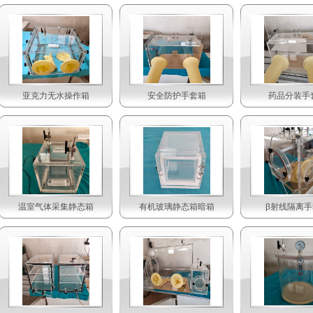
亚克力无水操作箱
安全防护手套箱
药品分装手
温室气体采集静态箱
有机玻璃静态箱暗箱
β射线隔离